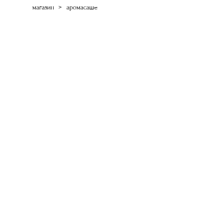
магазин
>
аромасаше