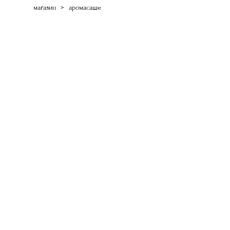
магазин
>
аромасаше