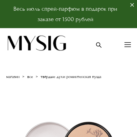
Весь июль спрей-парфюм в подарок при
заказе от 1500 рублей
магазин
>
все
>
твёрдые духи роминтенская пуща