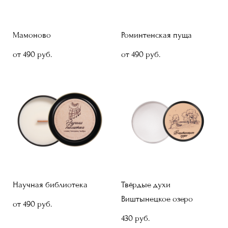
Мамоново
Роминтенская пуща
от 490 pуб.
от 490 pуб.
Научная библиотека
Твёрдые духи
Виштынецкое озеро
от 490 pуб.
430 pуб.